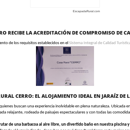
EscapadaRural.com
RO RECIBE LA ACREDITACIÓN DE COMPROMISO DE CA
nto de los requisitos establecidos en el
Sistema Integral de Calidad Turísti
URAL CERRO: EL ALOJAMIENTO IDEAL EN JARAÍZ DE 
quienes buscan una experiencia inolvidable en plena naturaleza. Ubicada en 
ada relajante, rodeada de paisajes espectaculares y con todas las comodid
tar de una barbacoa al aire libre, un divertido baño en nuestra piscina y d