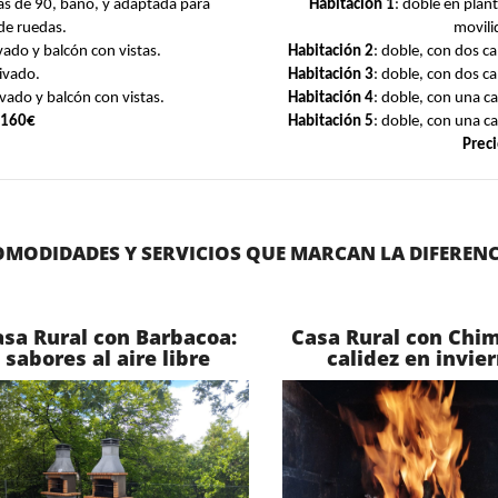
as de 90, baño, y adaptada para
Habitación 1
: doble en plan
 de ruedas.
movili
vado y balcón con vistas.
Habitación 2
: doble, con dos c
ivado.
Habitación 3
: doble, con dos c
vado y balcón con vistas.
Habitación 4
: doble, con una c
 160€
Habitación 5
: doble, con una c
Prec
OMODIDADES Y SERVICIOS QUE MARCAN LA DIFERENC
sa Rural con Barbacoa:
Casa Rural con Chi
sabores al aire libre
calidez en invie