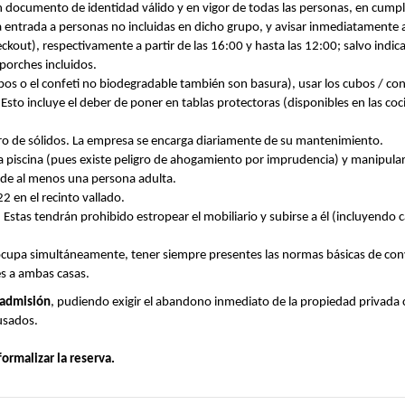
 documento de identidad válido y en vigor de todas las personas, en cump
la entrada a personas no incluidas en dicho grupo, y avisar inmediatamente al
eckout), respectivamente a partir de las 16:00 y hasta las 12:00; salvo indic
 porches incluidos.
globos o el confeti no biodegradable también son basura), usar los cubos / co
Esto incluye el deber de poner en tablas protectoras (disponibles en las coc
iltro de sólidos. La empresa se encarga diariamente de su mantenimiento.
la piscina (pues existe peligro de ahogamiento por imprudencia) y manipular
 de al menos una persona adulta.
2 en el recinto vallado.
Estas tendrán prohibido estropear el mobiliario y subirse a él (incluyendo ca
se ocupa simultáneamente, tener siempre presentes las normas básicas de conv
es a ambas casas.
 admisión
, pudiendo exigir el abandono inmediato de la propiedad privada 
usados.
rmalizar la reserva.