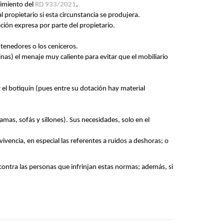
limiento del
RD 933/2021
.
 propietario si esta circunstancia se produjera.
ación expresa por parte del propietario.
ntenedores o los ceniceros.
inas) el menaje muy caliente para evitar que el mobiliario
 el botiquín (pues entre su dotación hay material
mas, sofás y sillones). Sus necesidades, solo en el
ivencia, en especial las referentes a ruidos a deshoras; o
contra las personas que infrinjan estas normas; además, si