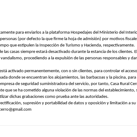
mente para enviarlos a la plataforma Hospedajes del Ministerio del Interior
ersonas (por defecto la que firme la hoja de admisión) por motivos fiscale
tiempo que estipulen la Inspección de Turismo y Hacienda, respectivamente.
e las casas siempre estará desactivado durante la estancia de los clientes. E
e vandalismo, procediendo a la expulsión de las personas responsables y dand
está activado permanentemente, con o sin clientes, para controlar el acceso
anada donde se encuentran los alojamientos, las barbacoas y la piscina, para
mpresa de seguridad suministradora del servicio, por tanto, Casa Rural Cer
que se ha cometido alguna violación de las normas del establecimiento, se
utlizar dichas grabaciones como prueba ante las autoridades.
ctificación, supresión y portabilidad de datos y oposición y limitación a s
alcerro@gmail.com