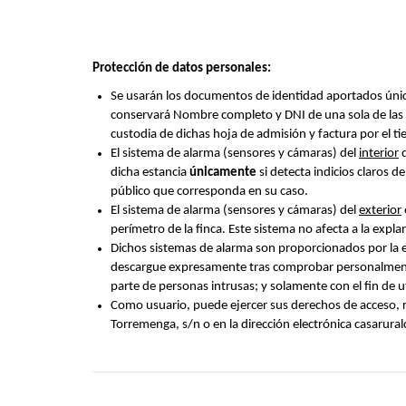
Protección de datos personales:
Se usarán los documentos de identidad aportados única
conservará Nombre completo y DNI de una sola de las p
custodia de dichas hoja de admisión y factura por el 
El sistema de alarma (sensores y cámaras) del
interior
d
dicha estancia
únicamente
si detecta indicios claros d
público que corresponda en su caso.
El sistema de alarma (sensores y cámaras) del
exterior
perímetro de la finca. Este sistema no afecta a la expl
Dichos sistemas de alarma son proporcionados por la e
descargue expresamente tras comprobar personalmente 
parte de personas intrusas; y solamente con el fin de 
Como usuario, puede ejercer sus derechos de acceso, re
Torremenga, s/n o en la dirección electrónica casarur