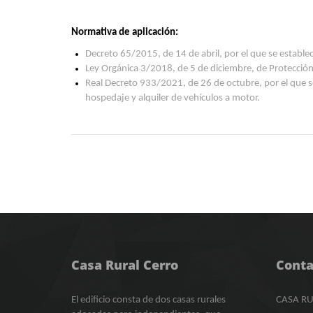
Normativa de aplicación:
Decreto 65/2015, de 14 de abril, por el que se establ
Ley Orgánica 3/2018, de 5 de diciembre, de Protección 
Real Decreto 933/2021, de 26 de octubre, por el que se
hospedaje y alquiler de vehículos a motor.
Casa Rural Cerro
Conta
El edificio consta de dos casas rurales
CASA RU