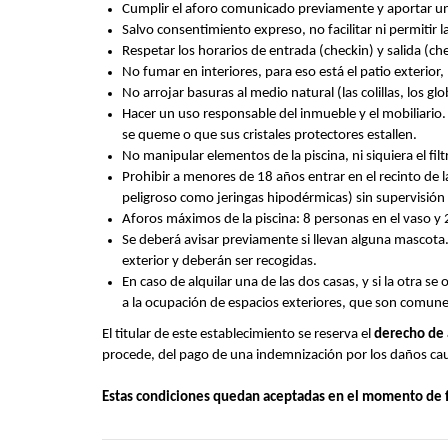
Cumplir el aforo comunicado previamente y aportar un
Salvo consentimiento expreso, no facilitar ni permitir 
Respetar los horarios de entrada (checkin) y salida (ch
No fumar en interiores, para eso está el patio exterior,
No arrojar basuras al medio natural (las colillas, los 
Hacer un uso responsable del inmueble y el mobiliario. 
se queme o que sus cristales protectores estallen.
No manipular elementos de la piscina, ni siquiera el f
Prohibir a menores de 18 años entrar en el recinto de 
peligroso como jeringas hipodérmicas) sin supervisión
Aforos máximos de la piscina: 8 personas en el vaso y 2
Se deberá avisar previamente si llevan alguna mascota. 
exterior y deberán ser recogidas.
En caso de alquilar una de las dos casas, y si la otra 
a la ocupación de espacios exteriores, que son comun
El titular de este establecimiento se reserva el
derecho de
procede, del pago de una indemnización por los daños ca
Estas condiciones quedan aceptadas en el momento de fo