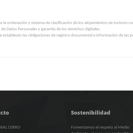
ece la ordenación y sistema de clasificación de los alojamientos de turism
de Datos Personales y garantía de los derechos digitales.
 establecen las obligaciones de registro documental e información de las per
cto
Sostenibilidad
RAL CERRO
Fomentamos el respeto al Medio